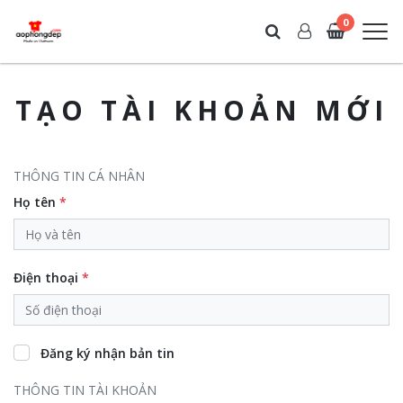
0
TẠO TÀI KHOẢN MỚI
THÔNG TIN CÁ NHÂN
Họ tên
*
Điện thoại
*
Đăng ký nhận bản tin
THÔNG TIN TÀI KHOẢN